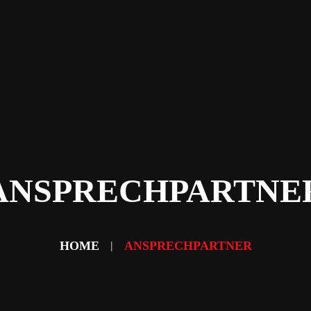
Home
News
Abteilungen
Verein
Sponsoring & Partner
Fans
Kontakt
ANSPRECHPARTNE
HOME
ANSPRECHPARTNER