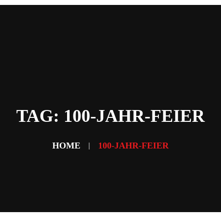
Home
News
Abteilungen
Verein
Sponsoring & Partner
Fans
Kontakt
TAG: 100-JAHR-FEIER
HOME
100-JAHR-FEIER