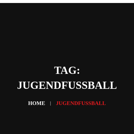
Home
News
Abteilungen
Verein
Sponsoring & Partner
Fans
Kontakt
TAG:
JUGENDFUSSBALL
HOME
JUGENDFUSSBALL