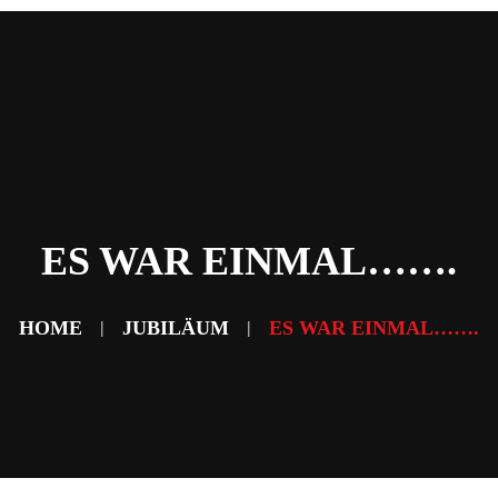
Home
News
Abteilungen
Verein
Sponsoring & Partner
Fans
Kontakt
ES WAR EINMAL…….
HOME
JUBILÄUM
ES WAR EINMAL…….