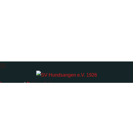
Impressum
|
Datenschutz
© 2026 • SV Hundsangen e.V. | Webdesign ❤
Spack! Medien